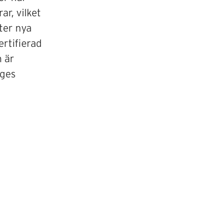
ar, vilket
ter nya
ertifierad
n är
iges