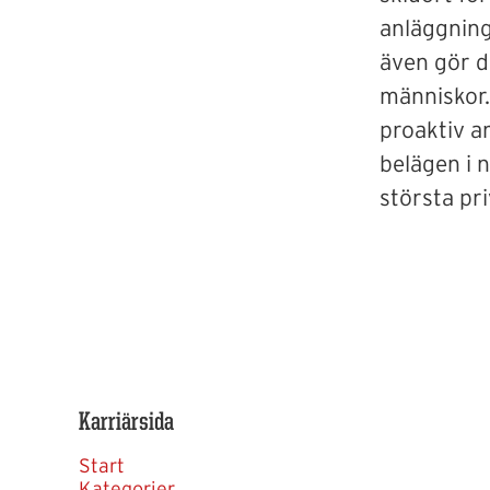
anläggninge
även gör d
människor.
proaktiv a
belägen i 
största pr
Karriärsida
Start
Kategorier