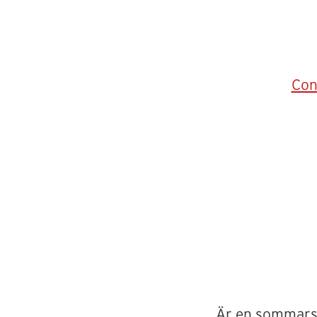
Con
Är en sommarsä