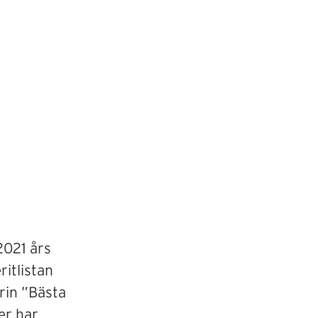
2021 års
itlistan
rin ”Bästa
er har