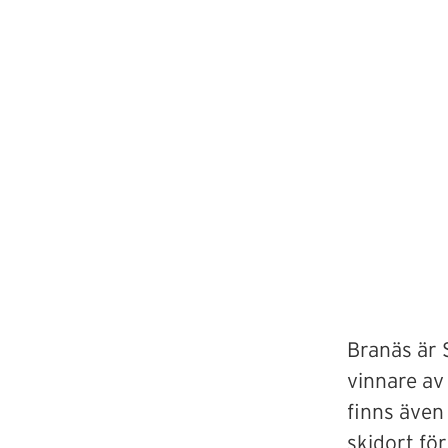
Branäs är 
vinnare av
finns även
skidort för