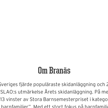
Om Branäs
Sveriges fjärde populäraste skidanläggning och 
 SLAO:s utmärkelse Årets skidanläggning. På mer
 13 vinster av Stora Barnsemesterpriset i katego
 barnfamiljer”. Med ett stort fokus på barnfamilj