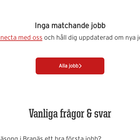
Inga matchande jobb
necta med oss
och håll dig uppdaterad om nya j
Alla jobb
Vanliga frågor & svar
song i Branäs ett bra första jobb?