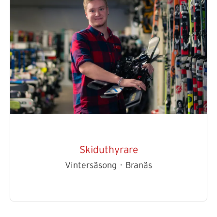
Skiduthyrare
Vintersäsong
·
Branäs