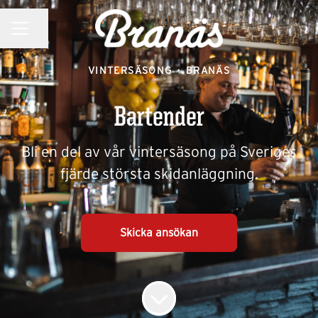
KARRIÄRMENY
Dela sidan
VINTERSÄSONG
·
BRANÄS
Bartender
Bli en del av vår vintersäsong på Sveriges
fjärde största skidanläggning.
Skicka ansökan