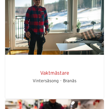
Vaktmästare
Vintersäsong
·
Branäs